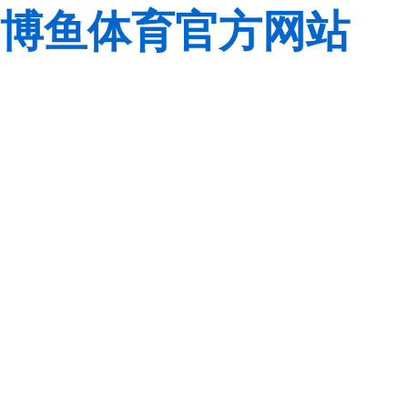
博鱼体育官方网站