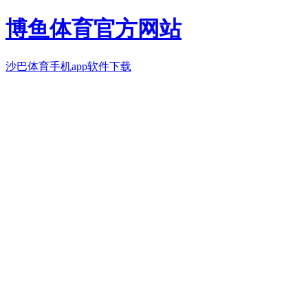
博鱼体育官方网站
沙巴体育手机app软件下载