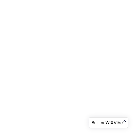
Built on