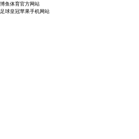
博鱼体育官方网站
足球皇冠苹果手机网站