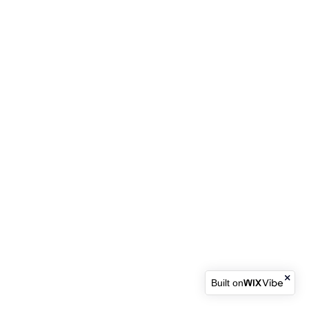
Built on