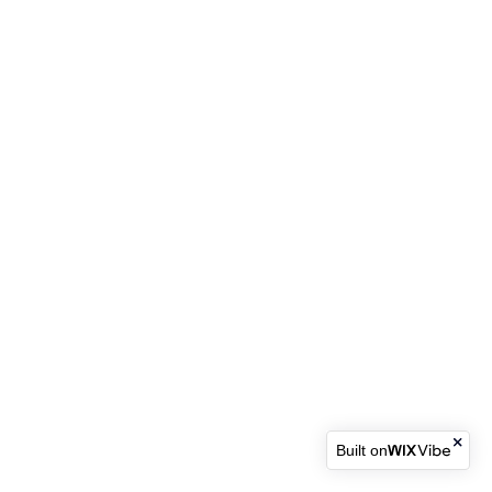
Built on