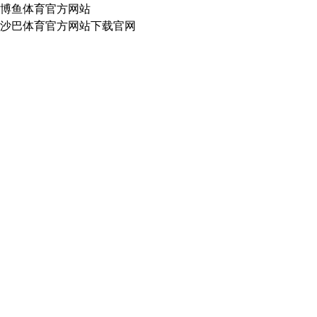
博鱼体育官方网站
沙巴体育官方网站下载官网