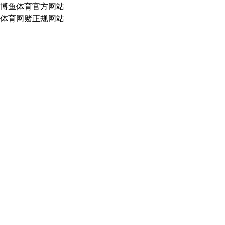
博鱼体育官方网站
体育网赌正规网站