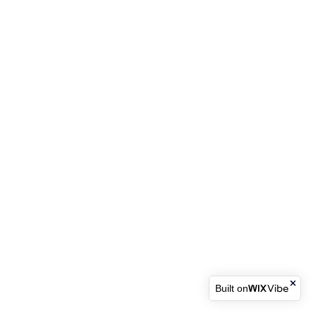
Built on