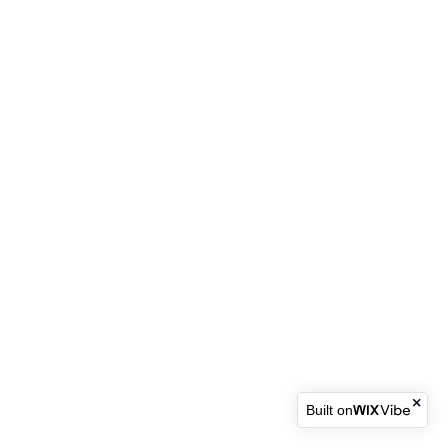
Built on