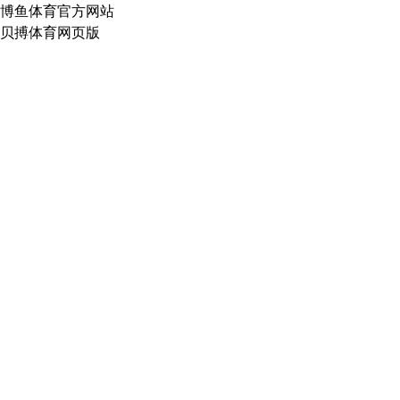
博鱼体育官方网站
贝搏体育网页版