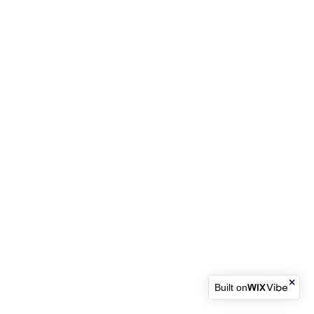
Built on