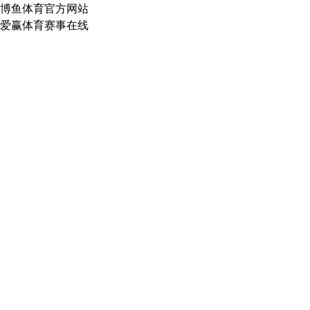
博鱼体育官方网站
爱赢体育赛事在线