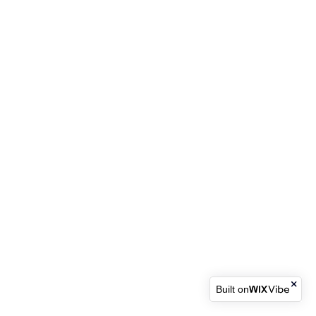
Built on