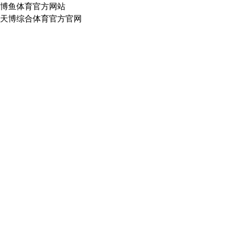
博鱼体育官方网站
天博综合体育官方官网