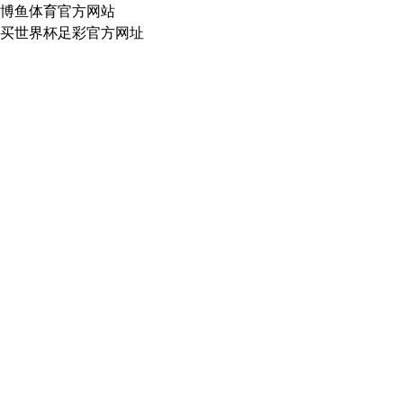
博鱼体育官方网站
买世界杯足彩官方网址