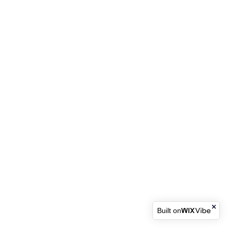
Built on