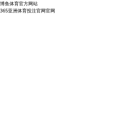
博鱼体育官方网站
365亚洲体育投注官网官网