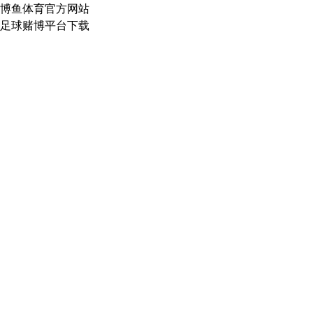
博鱼体育官方网站
足球赌博平台下载