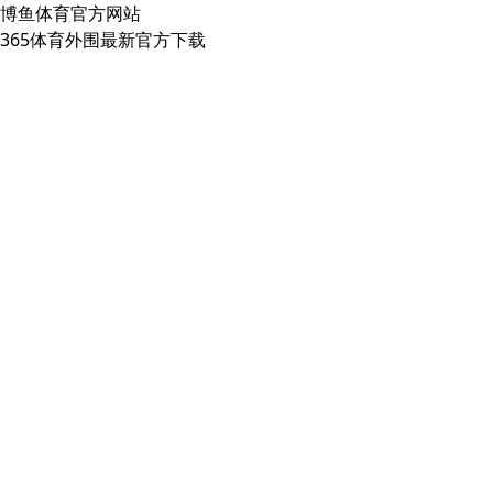
博鱼体育官方网站
365体育外围最新官方下载