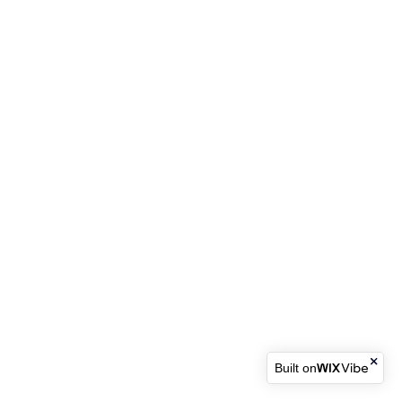
Built on