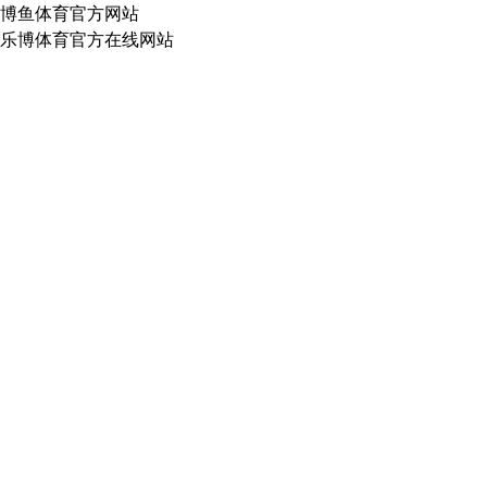
博鱼体育官方网站
乐博体育官方在线网站