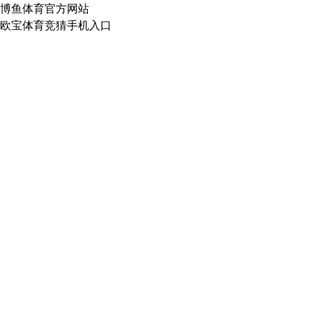
博鱼体育官方网站
欧宝体育竞猜手机入口