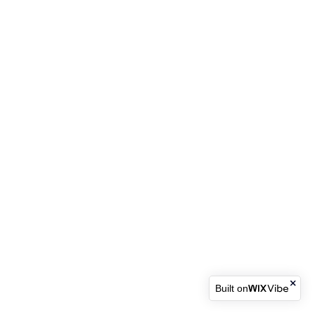
Built on