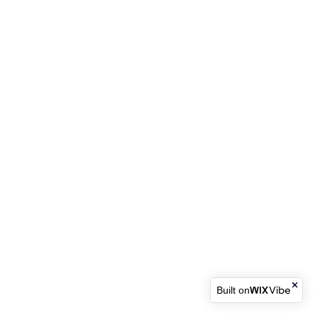
Built on