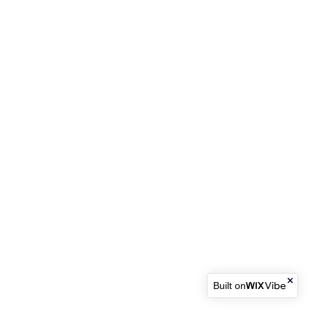
Built on