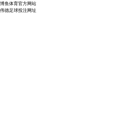
博鱼体育官方网站
伟德足球投注网址