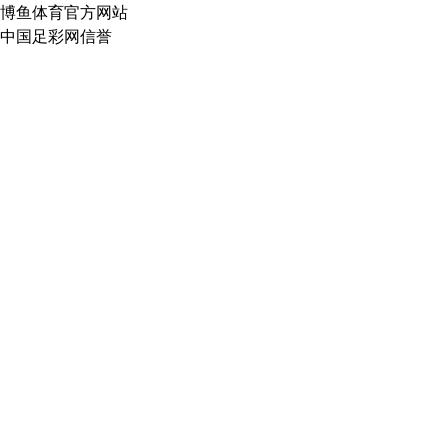
博鱼体育官方网站
中国足彩网信誉