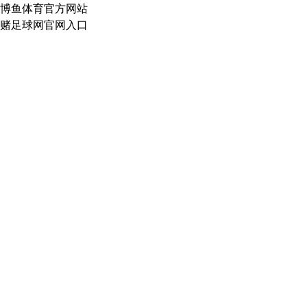
博鱼体育官方网站
赌足球网官网入口