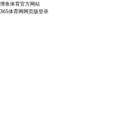
博鱼体育官方网站
365体育网网页版登录