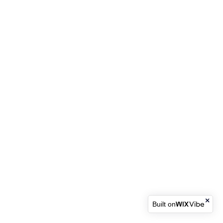
Built on