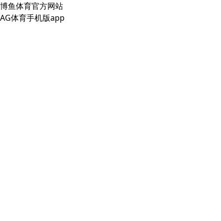
博鱼体育官方网站
AG体育手机版app