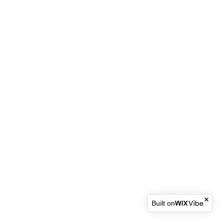
Built on