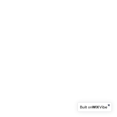
Built on