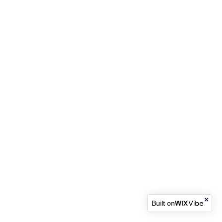
Built on