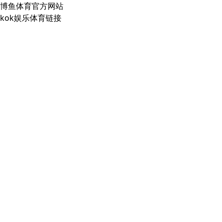
博鱼体育官方网站
kok娱乐体育链接