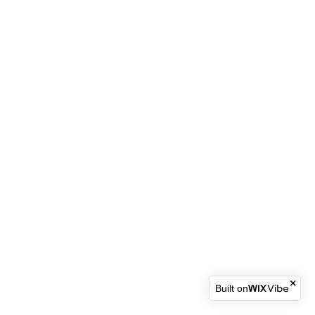
Built on