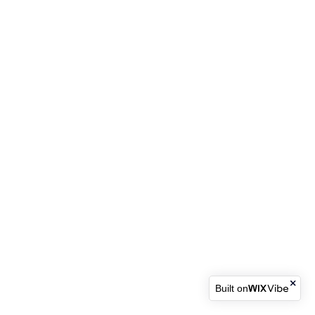
Built on