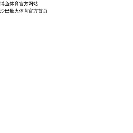
博鱼体育官方网站
沙巴最火体育官方首页