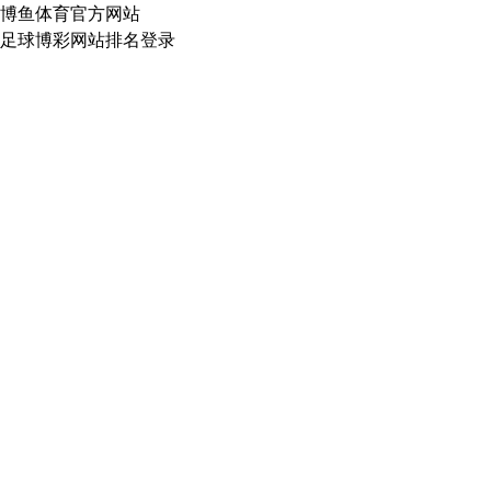
博鱼体育官方网站
足球博彩网站排名登录