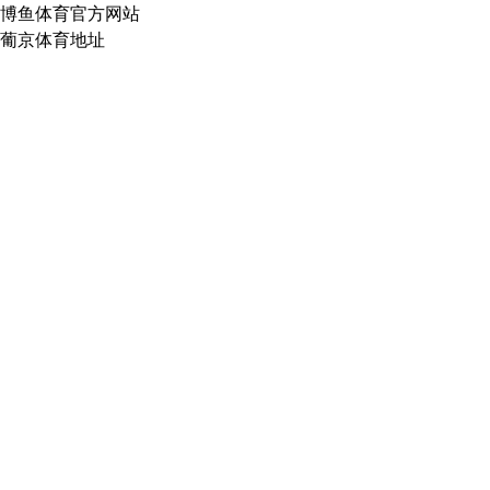
博鱼体育官方网站
葡京体育地址