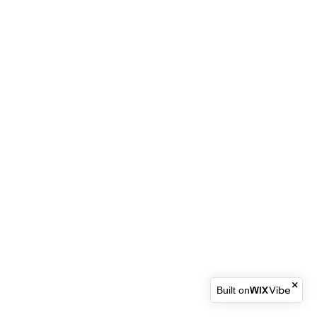
Built on