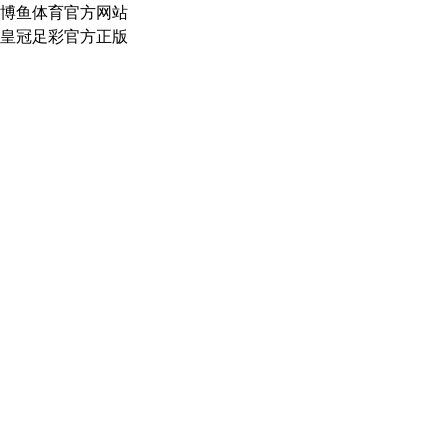
博鱼体育官方网站
皇冠足彩官方正版