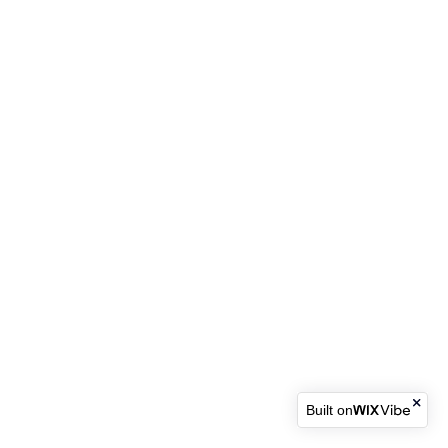
Built on