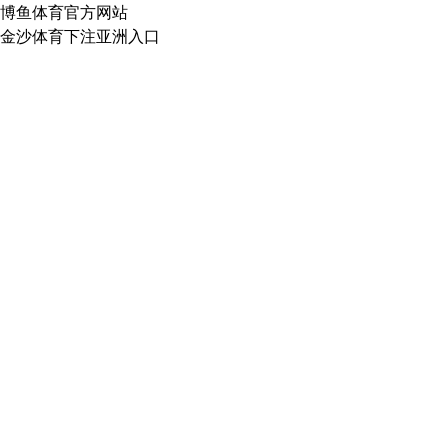
博鱼体育官方网站
金沙体育下注亚洲入口