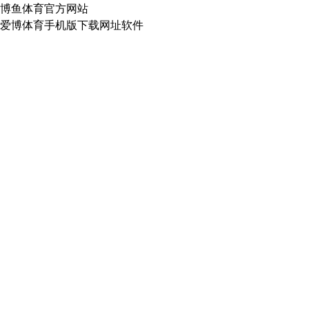
博鱼体育官方网站
爱博体育手机版下载网址软件