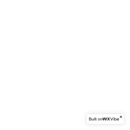
Built on