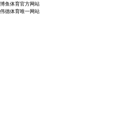
博鱼体育官方网站
伟德体育唯一网站