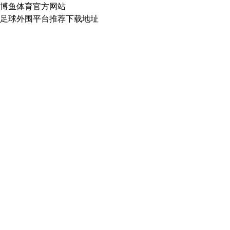
博鱼体育官方网站
足球外围平台推荐下载地址