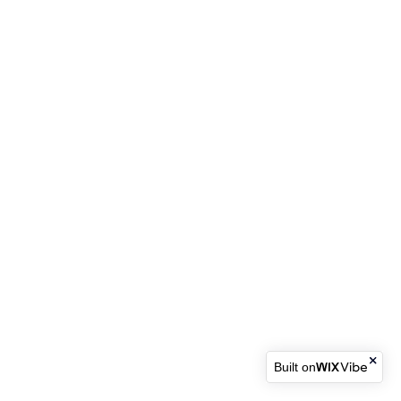
Built on