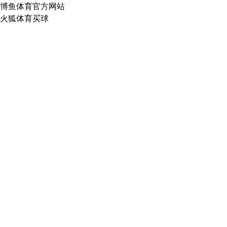
博鱼体育官方网站
火狐体育买球