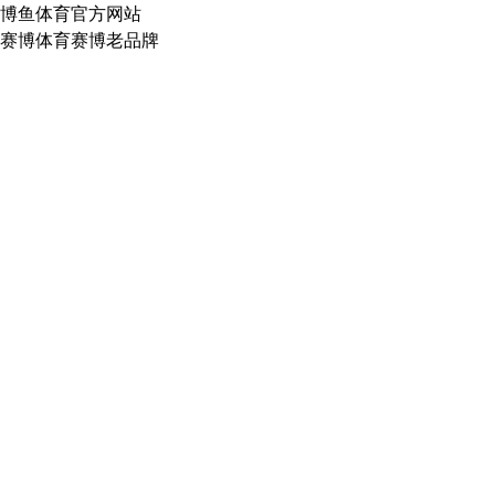
博鱼体育官方网站
赛博体育赛博老品牌