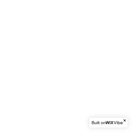
Built on