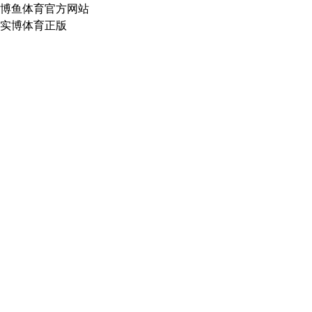
博鱼体育官方网站
实博体育正版