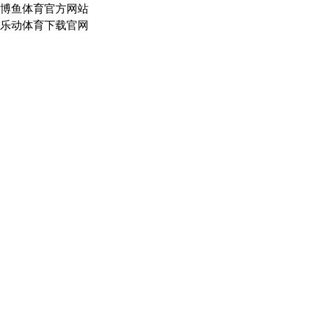
博鱼体育官方网站
乐动体育下载官网