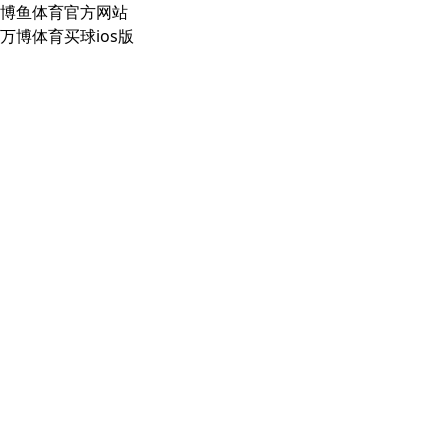
博鱼体育官方网站
万博体育买球ios版