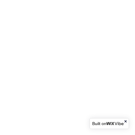
Built on