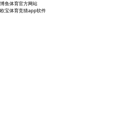
博鱼体育官方网站
欧宝体育竞猜app软件