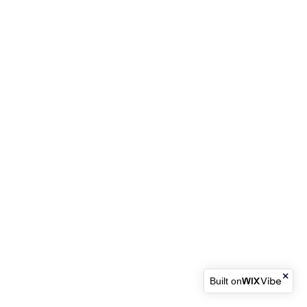
Built on